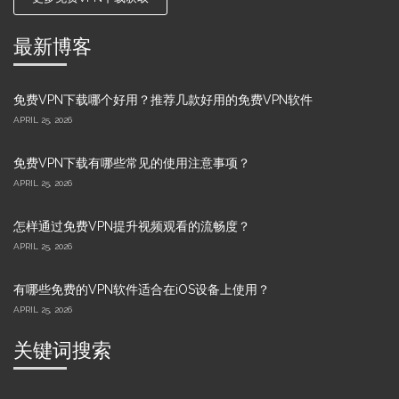
最新博客
免费VPN下载哪个好用？推荐几款好用的免费VPN软件
APRIL 25, 2026
免费VPN下载有哪些常见的使用注意事项？
APRIL 25, 2026
怎样通过免费VPN提升视频观看的流畅度？
APRIL 25, 2026
有哪些免费的VPN软件适合在iOS设备上使用？
APRIL 25, 2026
关键词搜索