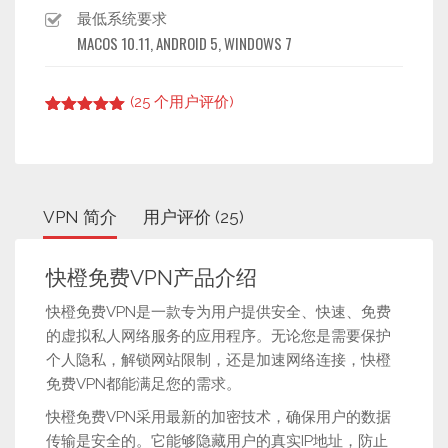
最低系统要求
MACOS 10.11, ANDROID 5, WINDOWS 7
(
25
个用户评价)
Rated
25
5.00
out of 5
based on
customer
ratings
VPN 简介
用户评价 (25)
快橙免费VPN产品介绍
快橙免费VPN是一款专为用户提供安全、快速、免费
的虚拟私人网络服务的应用程序。无论您是需要保护
个人隐私，解锁网站限制，还是加速网络连接，快橙
免费VPN都能满足您的需求。
快橙免费VPN采用最新的加密技术，确保用户的数据
传输是安全的。它能够隐藏用户的真实IP地址，防止