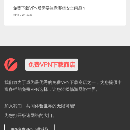
免费下载VPN后需要注意哪些安全问题？
APRIL 25, 2026
免费VPN下载商店
我们致力于成为最优秀的免费VPN下载商店之一，为您提供丰
富多样的免费VPN选择，让您轻松畅游网络世界。
加入我们，共同体验世界的无限可能!
为您打开极速网络的大门。
更多免费VPN下载获取