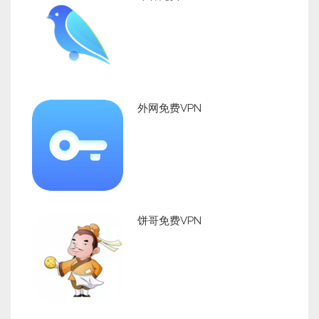
外网免费VPN
饼哥免费VPN