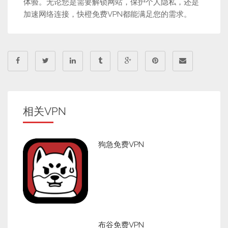
体验。无论您是需要解锁网站，保护个人隐私，还是
加速网络连接，快橙免费VPN都能满足您的需求。
相关VPN
狗急免费VPN
布谷免费VPN