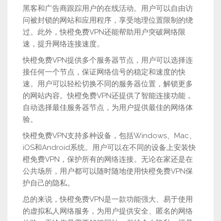
黑客和广告商跟踪用户的在线活动。用户可以自由访
问被封锁的网站和应用程序，享受地理位置限制的绕
过。此外，快橙免费VPN还能帮助用户突破网络限
速，提升网络连接速度。
快橙免费VPN提供多个服务器节点，用户可以选择连
接任何一个节点，保证网络信号的稳定和速度的快
速。用户可以轻松切换不同的服务器位置，解锁更多
的网站内容。快橙免费VPN还提供了智能连接功能，
自动选择最佳服务器节点，为用户提供最佳的网络体
验。
快橙免费VPN支持多种设备，包括Windows、Mac、
iOS和Android系统。用户可以在不同的设备上安装快
橙免费VPN，保护所有的网络连接。无论在家还是在
公共场所，用户都可以随时随地使用快橙免费VPN保
护自己的隐私。
总的来说，快橙免费VPN是一款功能强大、易于使用
的虚拟私人网络服务，为用户提供安全、匿名的网络