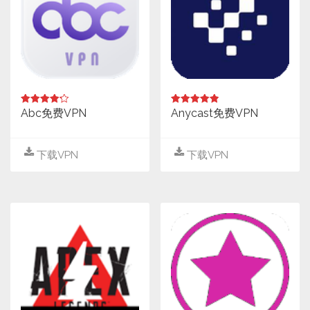
Abc免费VPN
Anycast免费VPN
Rated
Rated
4.00
4.57
out of 5
out of 5
下载VPN
下载VPN