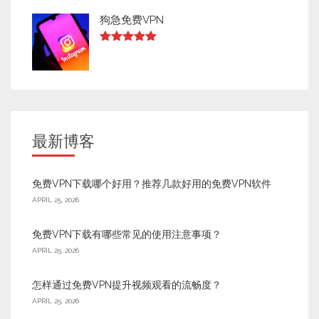
狗急免费VPN
Rated
5.00
out of 5
最新博客
免费VPN下载哪个好用？推荐几款好用的免费VPN软件
APRIL 25, 2026
免费VPN下载有哪些常见的使用注意事项？
APRIL 25, 2026
怎样通过免费VPN提升视频观看的流畅度？
APRIL 25, 2026