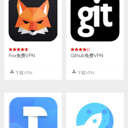
Fox免费VPN
Github免费VPN
Rated
Rated
4.36
4.00
out of 5
out of 5
下载VPN
下载VPN