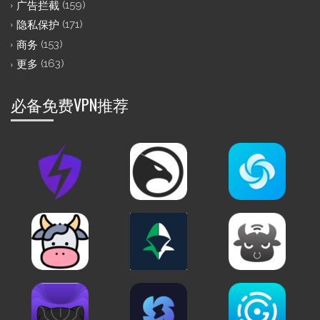
(159)
广告拦截
(171)
隐私保护
(153)
商务
(163)
更多
必备免费VPN推荐